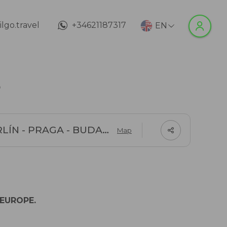
lgo.travel
+34621187317
EN
S
PARÍS - BRUSELAS - ÁMSTERDAM - BERLÍN - PRAGA - BUDAPEST
Map
 EUROPE.