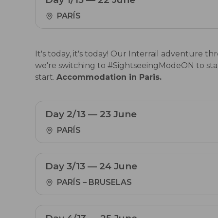
PARÍS
It's today, it's today! Our Interrail adventure 
we're switching to #SightseeingModeON to start d
start.
Accommodation in Paris.
Day 2/13 — 23 June
PARÍS
Day 3/13 — 24 June
PARÍS – BRUSELAS