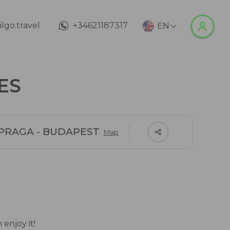
lgo.travel
+34621187317
EN
HES
 PRAGA - BUDAPEST
Map
 enjoy it!