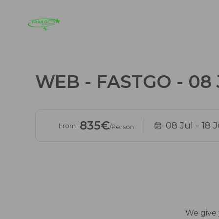
WEB - FASTGO - 08 
835€
08 Jul
- 18 J
From
/Person
We give y